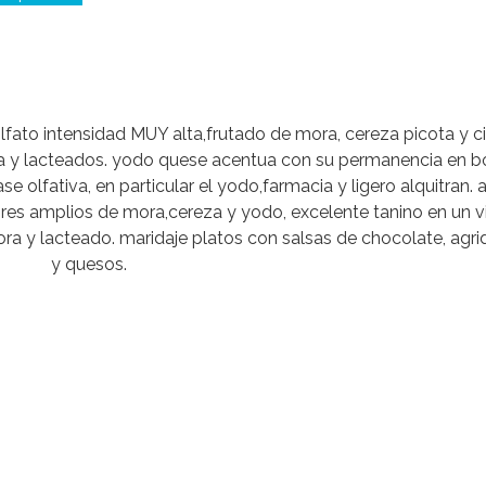
fato intensidad MUY alta,frutado de mora, cereza picota y ci
a y lacteados. yodo quese acentua con su permanencia en bo
e olfativa, en particular el yodo,farmacia y ligero alquitran.
ores amplios de mora,cereza y yodo, excelente tanino en un v
ra y lacteado. maridaje platos con salsas de chocolate, agri
y quesos.