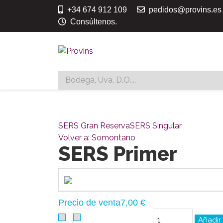
+34 674 912 109
pedidos@provins.es
Consúltenos.
SERS Gran Reserva
SERS Singular
Volver a: Somontano
SERS Primer
Precio de venta
7,00 €