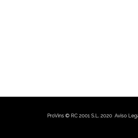
ProVins © RC 2001 S.L. 2020
Aviso Leg