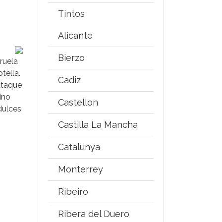
Tintos
Alicante
Bierzo
ruela
tella.
Cadiz
 ataque
ino
Castellon
dulces
Castilla La Mancha
Catalunya
Monterrey
Ribeiro
Ribera del Duero